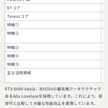
RTコア
第
Tensorコア
第
特徴①
前
特徴②
大
対
特徴③
高
特徴④
リ
特徴⑤
A
主な活用領域
ク
開
RTX 6000 Adaは、NVIDIAの最先端アーキテクチャで
あるAda Lovelaceを採用しています。これにより、前
世代と比較して大幅な性能向上を実現しています。