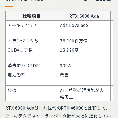
比較項目
RTX 6000 Ada
R
アーキテクチャ
Ada Lovelace
A
トランジスタ数
76,300百万個
2
CUDAコア数
18,176基
1
消費電力（TDP）
300W
3
電力効率
改善
―
特徴
AI／並列処理性能が大
前
幅向上
RTX 6000 Adaは、前世代のRTX A6000と比較して、
アーキテクチャやトランジスタ数が大幅に進化してい