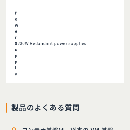
P
o
w
e
r
S
3200W Redundant power supplies
u
p
p
l
y
製品のよくある質問
コンテナ基盤は、従来の VM 基盤