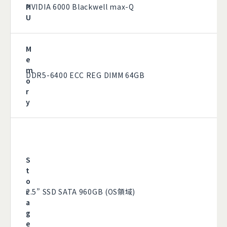
P
NVIDIA 6000 Blackwell max-Q​
U
M
e
m
DDR5-6400 ECC REG DIMM 64GB
o
r
y
S
t
o
r
2.5” SSD SATA 960GB (OS領域)
a
g
e