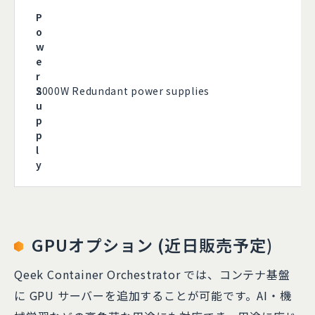
P
o
w
e
r
S
2000W Redundant power supplies
u
p
p
l
y
GPUオプション (近日販売予定)
Qeek Container Orchestrator では、コンテナ基盤
に GPU サーバーを追加することが可能です。AI・機