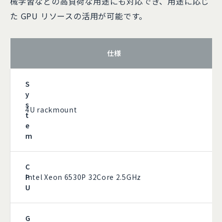
械学習などの高負荷な用途にも対応でき、用途に応じ
た GPU リソースの活用が可能です。
仕様
S
y
s
4U rackmount
t
e
m
C
P
Intel Xeon 6530P 32Core 2.5GHz
U
G