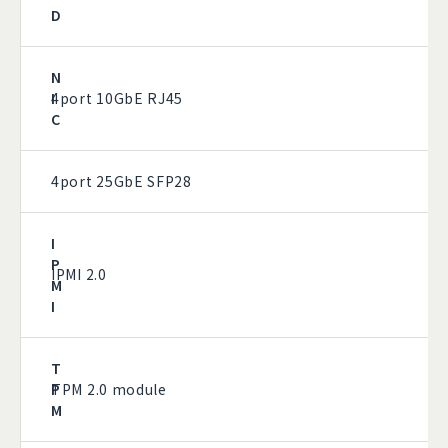
D
N
I
4port 10GbE RJ45
C
4port 25GbE SFP28
I
P
IPMI 2.0
M
I
T
P
TPM 2.0 module
M