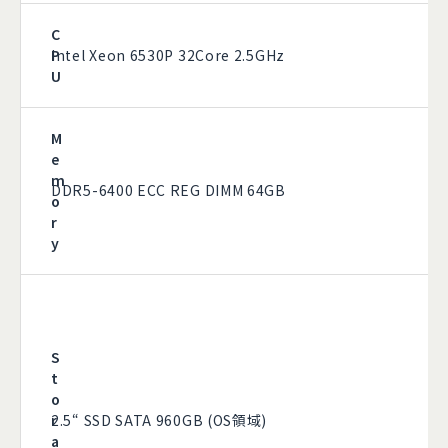
C
P
Intel Xeon 6530P 32Core 2.5GHz
U
M
e
m
DDR5-6400 ECC REG DIMM 64GB
o
r
y
S
t
o
r
2.5“ SSD SATA 960GB (OS領域)
a