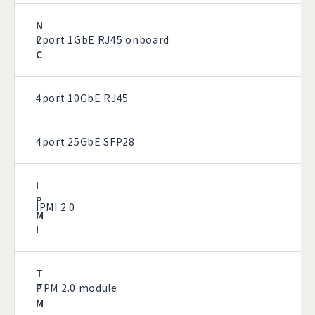
N
I
2port 1GbE RJ45 onboard
C
4port 10GbE RJ45
4port 25GbE SFP28
I
P
IPMI 2.0
M
I
T
P
TPM 2.0 module
M