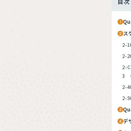
目次
Q
ス
Q
デ