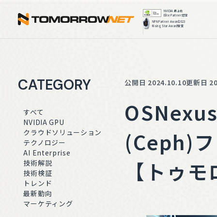
株式会社ト
CATEGORY
公開日 2024.10.10
更新日 202
OSNex
すべて
NVIDIA GPU
(Ceph
クラウドソリューション
テクノロジー
AI Enterprise
【トゥモ
技術解説
技術検証
トレンド
最新動向
マーケティング