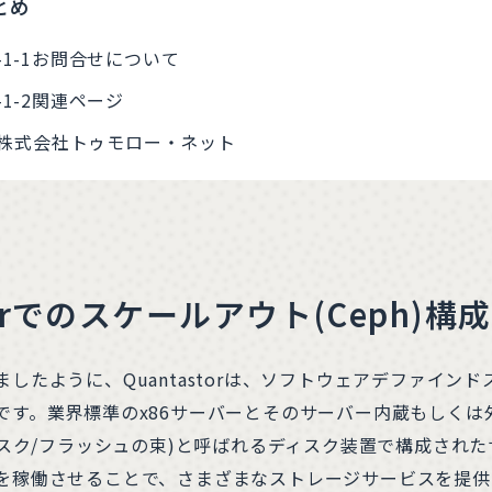
とめ
お問合せについて
関連ページ
株式会社トゥモロー・ネット
Storでのスケールアウト(Ceph)構
たように、Quantastorは、ソフトウェアデファインドストレージ(S
。業界標準のx86サーバーとそのサーバー内蔵もしくは外部接続された
 ただのディスク/フラッシュの束)と呼ばれるディスク装置で構成
を稼働させることで、さまざまなストレージサービスを提供