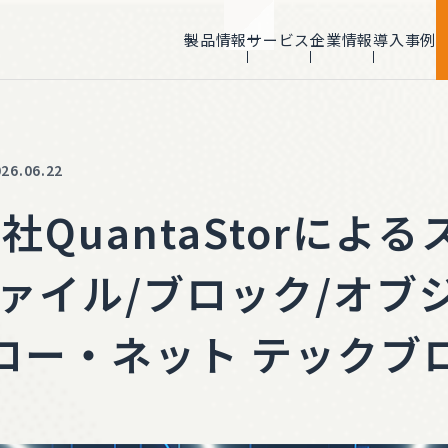
製品情報
サービス
企業情報
導入事例
NVIDIA 最上位
ゥモロー・ネット
Elite Partner認定
NPN Partner Award2023
Rising Star Award受賞
6.06.22
us社QuantaStorに
)ファイル/ブロック/オ
ロー・ネット テックブ