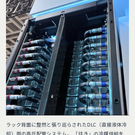
ラック背面に整然と張り巡らされたDLC（直接液体冷
却）用の高圧配管システム。 「往き」の冷媒供給を