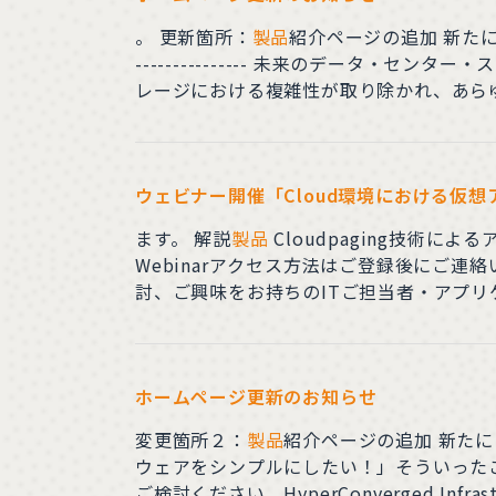
。 更新箇所：
製品
紹介ページ
--------------- 未来のデータ
レージにおける複雑性が取り除かれ、あら
リソースをデータ・ センターの管理にではな
ウェビナー開催「Cloud環境における仮
ます。 解説
製品
Cloudpaging技術によるアプリケーション配信『Numecent Cloudpagin』 概要 日時2022年7月6日（水）13:30-15:00場所
Webinarアクセス方法はご登録後にご
討、ご興味をお持ちのITご担当者・アプリ
ホームページ更新のお知らせ
変更箇所２：
製品
紹介ページの
ウェアをシンプルにしたい！」そういった
ご検討ください。HyperConverged Infrast