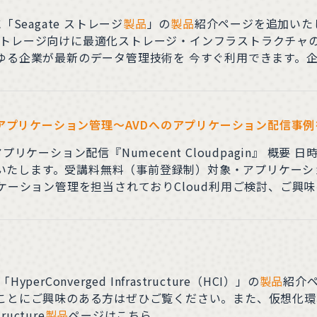
の追加 新たに「Seagate ストレージ
製品
」の
製品
紹介ページを追加いたしました。 -
・センター・ストレージ向けに最適化ストレージ・インフラストラク
ゆる企業が最新のデータ管理技術を 今すぐ利用できます。
くビジネスの肝要な部分に集中させて、垂直統合型の メリットを
想アプリケーション管理～AVDへのアプリケーション配信事例
連絡いたします。受講料無料（事前登録制）対象・アプリケーシ
ケーション管理を担当されておりCloud利用ご検討、ご興味
ク株式会社共催Numecent株式会社アセンテック株式会社 アジェンダ 13:30-14:00N
追加 新たに「HyperConverged Infrastructure（HCI）」の
製品
紹介
ことにご興味のある方はぜひご覧ください。また、仮想化環
ructure
製品
ページはこちら