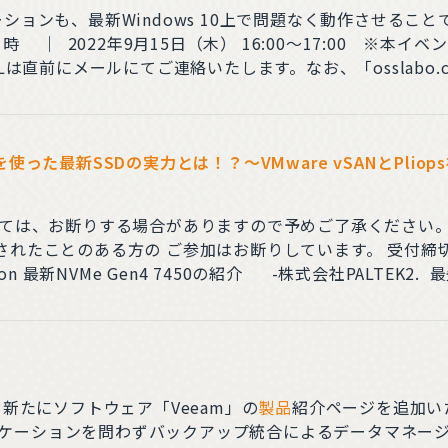
ションも、最新Windows 10上で問題なく動作させるこ
直前にメールにてご連絡いたします。なお、「osslabo.com
迷惑メールとならないよう、メールの設定をご確認下さい。 参加料 ｜
った最新SSDの実力とは！？～VMware vSANとPlio
する場合がありますので予めご了承ください。 個人およびフリーメールアドレスによ
切 ｜2022年8月30日（火） 12:00主 催
 新たにソフトウェア「Veeam」の
製品
紹介ページを追加いた
ionVeeamはロケーションを問わずバックアップ統合によるデータ