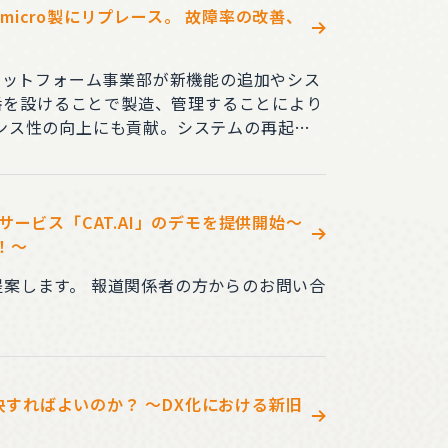
icro製にリプレース。 故障率の改善、
ラットフォーム事業部が新機能の追加やシス
ビス「CAT.AI」のデモを提供開始～
！～
方からのお問い合
決すればよいのか？ ～DX化における新旧