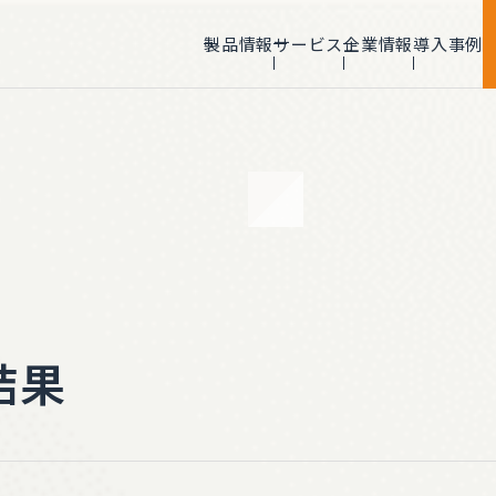
製品情報
サービス
企業情報
導入事例
NVIDIA 最上位
ゥモロー・ネット
Elite Partner認定
NPN Partner Award2023
Rising Star Award受賞
結果