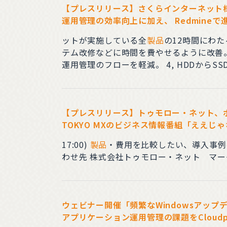
【プレスリリース】さくらインターネット様導
運用管理の効率向上に加え、 Redmine
ットが実施している全
製品
の12時間にわ
テム改修などに時間を費やせるように改善。 3, Supermicroと交渉の上サーバーの仕様統一、専用型番を設けることで製造、管理するこ
運用管理のフローを軽減。 4, HDDからSSDへのストレージ変更により、ユーザーの満足度、メンテナンス性の向上にも貢献。システムの再起動
や、障害からの復旧の時間短縮といったメリットも提供。 刷新プロジェクトの成功以来、さくらイ
Supermicro社製サーバーを継続的に導
【プレスリリース】トゥモロー・ネット、ボ
TOKYO MXのビジネス情報番組「ええじ
17:00)
製品
・費用を比較したい、導入事例を詳しく
ウェビナー開催「頻繁なWindowsアッ
アプリケーション運用管理の課題をCloudp