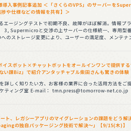
入事例記事追加 ＜「さくらのVPS」のサーバーをSuperm
で進捗や仕様などの情報を共有】＞
たるエージングテストで初期不良、故障がほぼ解消。情報プ
とにより
ンターネットは毎年数100台程度の
入しています
イスボット×チャットボットをオールインワンで提供するサー
ゃない課Biz」で紹介アンタッチャブル柴田さんも驚きの体験
知りたい方、お客様の業界に合った活用方法をご提案します。 報道関係者の
わせ先 株式会社トゥモロー・ネット マーケティング室 E-mail： tmn.press@tomorrow-net.co.jp
プデート、レガシーアプリのマイグレーションの課題をどう解
agingの独自パッケージング技術で解決～」【9/15(木)】