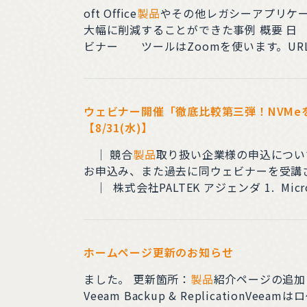
oft Office
製品
やその他レガシーアプリケー
大幅に削減することができた事例 概要 日 時 ｜ 2022年9月15日（木） 16:00～17:00 ※本イベントは終了いたしました。 会 場 ｜ ウェ
ビナー ツールはZoomを使います。URLは
ウェビナー開催「徹底比較第三弾！NVMeを使
【8/31(水)】
｜ 競合
製品
取り扱い企業様の申込については、お断り
お申込み、また過去に同ウェビナーを受講されたことのある方の ご参加はお断りしています。 受付締
｜ 株式会社PALTEK アジェンダ 1. Micron 最新NVMe Gen4 7450の紹介 -株式会社PALTEK2. 最先端デバイスでビジネス改革をもたらすこ
とができるのか！？NVMe Ge
ホームページ更新のお知らせ
ました。 更新箇所：
製品
紹介ページの追加
Veeam Backup & Replicat