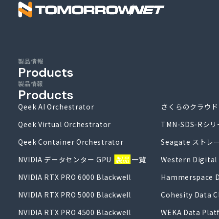
株式会社トゥ
製品情報
Products
製品情報
Products
Qeek AI Orchestrator
さくらのクラウド
Qeek Virtual Orchestrator
TMN-SDS-Rシ
Qeek Container Orchestrator
Seagate ストレ
NVIDIA データセンター GPU
製品
一覧
Western Digi
NVIDIA RTX PRO 6000 Blackwell
Hammerspace D
NVIDIA RTX PRO 5000 Blackwell
Cohesity Data C
NVIDIA RTX PRO 4500 Blackwell
WEKA Data Plat