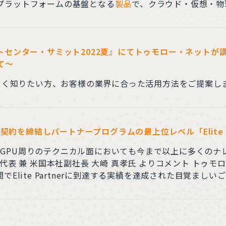
はVeeamプラットフォームの基盤となる
製品
で、クラウド・仮想・物
ーションです。 ————————————————– 今後
トセンター・サミット2022夏』にてトゥモロー・ネットが
て～
しく知りたい方、お客様の業界に合った活用方法をご提案し
契約を締結しパートナープログラムの最上位レベル「Elite P
GPU周りのテクニカル面においても今まで以上に多くのナ
本代表 兼 米国本社副社長 大崎 真孝氏 よりコメント トゥ
Elite Partnerに到達する実績を達成された目覚まし
して豊富な実績を誇るトゥモロー・ネット様との協業により
 株式会社トゥモ