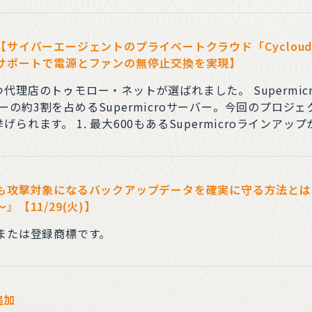
バーエージェントのプライベートクラウド「Cycloud」に、A
サポートで電源とファンの無停止交換を実現】
代理店のトゥモロー・ネットが選ばれました。 Supermi
ーバーの約3割を占めるSupermicroサーバー。今回のプロ
挙げられます。 1. 最大600もあるSupermicroライ
来の供給体制を確認の上最適な
製品
を選択。 2. ディスク
も攻撃対象になるバックアップデータを確実に守る方法とは？
【11/29(火)】
または登録商標です。
追加