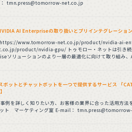
モロー・ネット マーケティング室 E-mail： tmn.press@tomorrow-net.co.jp
DIA AI Enterpriseの取り扱いとプリインテグレーシ
s://www.tomorrow-net.co.jp/product/nvidia-ai
w-net.co.jp/product/nvidia-gpu/ トゥモロー
nterpriseソリューションのより一層の最適化に向けて取り組
す。 ITメディアにNVIDIA、Superm
ボイスボットとチャットボットを一つで提供するサービス 「CAT
)】
事例を詳しく知りたい方、お客様の業界に合った活用方法を
ティング室 E-mail： tmn.press@tomorrow-net