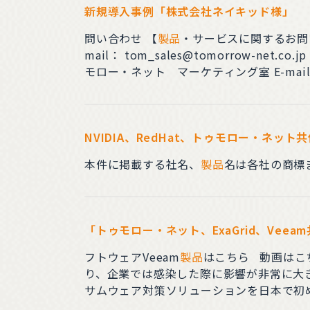
新規導入事例「株式会社ネイキッド様」
問い合わせ 【
製品
・サービスに関するお問
mail： tom_sales@tomorrow-net.co.jp TEL ： 03-68
モロー・ネット マーケティング室 E-mail： tmn
NVIDIA、RedHat、トゥモロー・ネッ
本件に掲載する社名、
製品
名は各社の商標
「トゥモロー・ネット、ExaGrid、Ve
フトウェアVeeam
製品
はこちら 動画はこちらよりご覧ください。 https://yo
り、企業では感染した際に影響が非常に大き
サムウェア対策ソリューションを日本で初
に安心・安全をお届けするべく、本ソリュ