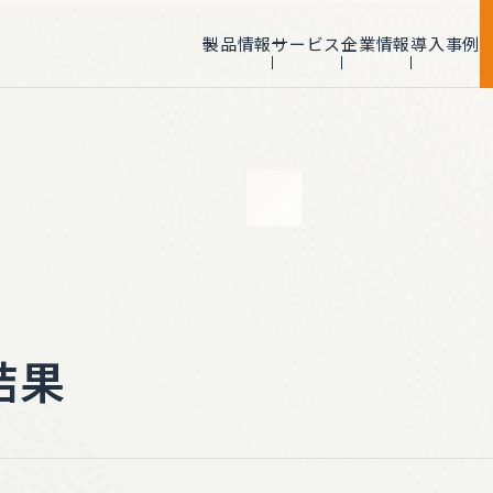
製品情報
サービス
企業情報
導入事例
NVIDIA 最上位
ゥモロー・ネット
Elite Partner認定
NPN Partner Award2023
Rising Star Award受賞
結果