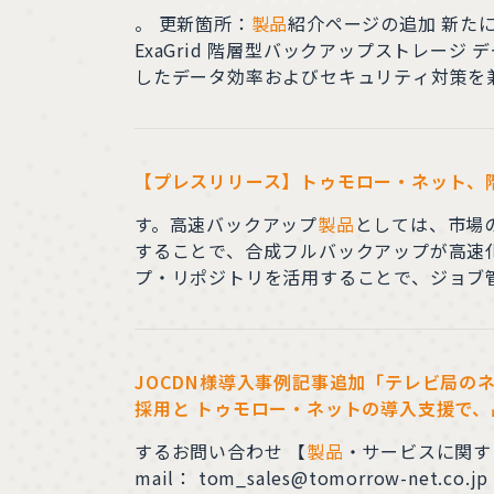
。 更新箇所：
製品
紹介ページ
ExaGrid 階層型バックアップストレージ データ重複排除機能、独自のランディングゾーン、ランサムウェア向けリテンションタイムロックを搭載
したデータ効率およびセキュリティ対策を
更に利用しやすいホームページを目指して
【プレスリリース】トゥモロー・ネット、階
す。高速バックアップ
製品
としては、市場
することで、合成フルバックアップが高速化されます。 ●ExaGridのスケールアウト型アーキテクチャーは、V
プ・リポジトリを活用することで、ジョブ管理の自動化とシ
ションを検証環境・サポート体制を完備し
させつつもITワークロードとメンテナンス
JOCDN様導入事例記事追加「テレビ局のネ
採用と トゥモロー・ネットの導入支援で、
するお問い合わせ 【
製品
・サービスに関す
mail： tom_sales@tomorrow-net.co.jp TEL ： 03-68