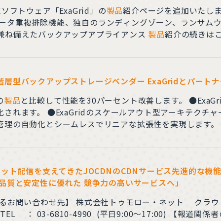
の追加 新たにソフトウェア「ExaGrid」の
製品
紹介ページを追加いたしました。 —————————
兼ね備えたバックアップアプライアンス
製品
紹介の続きはこちら
参りますので、引き続きよろしくお願い申し上げます。
層型バックアップストレージベンダー ExaGridとパート
の
製品
と比較して性能を30パーセント改善します。 ●ExaGridがVeeamデータムーバーサービスを搭載
eeamスケールアウト・バックアッ
ームレスでリニアな拡張性を実現します。 トゥモロー・ネットは国内初で本ソリュ
て販売開始します。ランサムウェア対策として、バックアッ
要件を削減し、
ット配信を支えてきたJOCDNのCDNサービス先進的な機能、
品質と安定性に優れた 競争力の高いサービスへ」
るお問い合わせ先】 株式会社トゥモロー・ネット クラウド
10-4990 (平日9:00～17:00) 【報道関係者の方からのお問い合わせ先】 株式会社トゥ