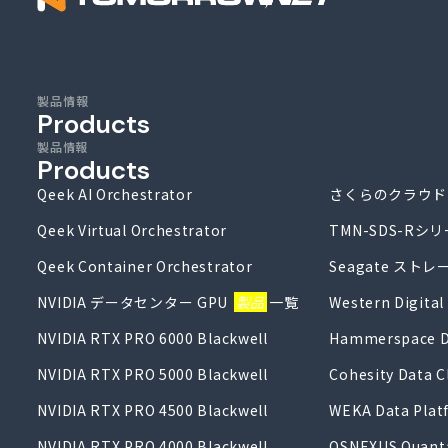
製品情報
Products
製品情報
Products
Qeek AI Orchestrator
さくらのクラウド
Qeek Virtual Orchestrator
TMN-SDS-Rシ
Qeek Container Orchestrator
Seagate ストレ
NVIDIA データセンター GPU
製品
一覧
Western Digi
NVIDIA RTX PRO 6000 Blackwell
Hammerspace D
NVIDIA RTX PRO 5000 Blackwell
Cohesity Data C
NVIDIA RTX PRO 4500 Blackwell
WEKA Data Plat
NVIDIA RTX PRO 4000 Blackwell
OSNEXUS Quant