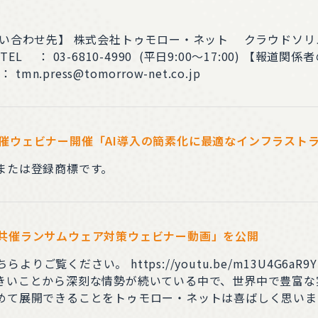
い合わせ先】 株式会社トゥモロー・ネット クラウドソリュ
10-4990 (平日9:00～17:00) 【報道関係者の方からのお問い合わせ先】 株式会社トゥ
.press@tomorrow-net.co.jp
ト共催ウェビナー開催「AI導入の簡素化に最適なインフラストラク
または登録商標です。
eam共催ランサムウェア対策ウェビナー動画」を公開
utu.be/m13U4G6aR9Y ランサムウェアの被害は日々巧妙化してお
いことから深刻な情勢が続いている中で、世界中で豊富な実績を
めて展開できることをトゥモロー・ネットは喜ばしく思いま
ーションの展開に取り組んでまいります。 【本件に関するお