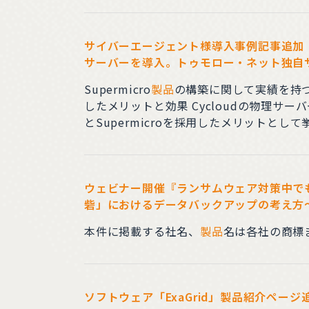
ト クラウドソリューショ
サイバーエージェント様導入事例記事追加【サイ
サーバーを導入。トゥモロー・ネット独自
Supermicro
製品
の構築に関して実績を持つ
したメリットと効果 Cycloudの物理サ
とSupermicroを採用したメリットとして
が高い知見を活かし、安定性やコスト、将
NVMeを搭載したストレージノードの
ウェビナー開催『ランサムウェア対策中で
砦」におけるデータバックアップの考え方～』
本件に掲載する社名、
製品
名は各社の商標
ソフトウェア「ExaGrid」
製品
紹介ページ