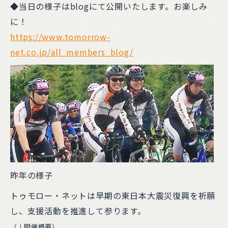
◆当日の様子はblogにて公開いたします。お楽しみ
に！
https://www.tomorrow-
net.co.jp/all_members_blog/
昨年の様子
トゥモロー・ネットは早期の東日本大震災復興を祈願
し、支援活動を推進して参ります。
（↓開催概要）