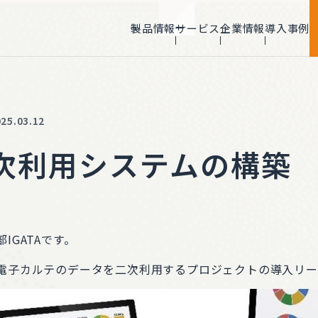
製品情報
サービス
企業情報
導入事例
NVIDIA 最上位
ゥモロー・ネット
Elite Partner認定
NPN Partner Award2023
Rising Star Award受賞
5.03.12
次利用システムの構築
IGATAです。
電子カルテのデータを二次利用するプロジェクトの導入リー