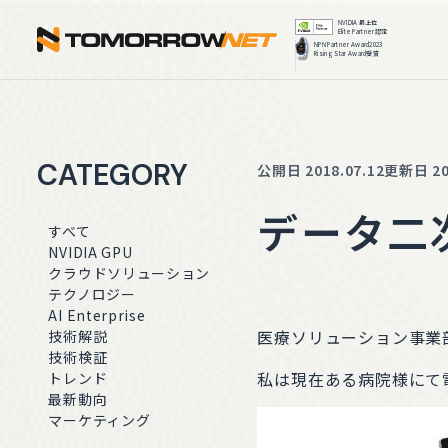
株式会社ト
CATEGORY
公開日 2018.07.12
更新日 202
データ二
すべて
NVIDIA GPU
クラウドソリューション
テクノロジー
AI Enterprise
医療ソリューション事業部
技術解説
技術検証
私は現在ある病院様にて
トレンド
最新動向
マーケティング